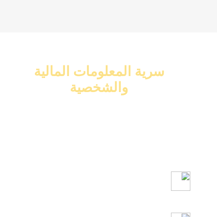
سرية المعلومات المالية
والشخصية
سرية معلوماتك الشخصية والمالية هي
أول أهدافنا ضمن المعايير السويسرية
للحفاظ على معلومات كل عميل وعدم
تقديمها لأي جهة مطلقاً
شركتنا الوحيدة تضمن لك السرية