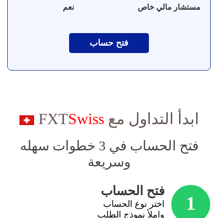
مستشار مالي خاص
نعم
فتح حساب
ابدأ التداول مع FXT
Swiss
فتح الحساب في 3 خطوات سهله
وسريعة
فتح الحساب
1
اختر نوع الحساب
واملأ نموذج الطلب