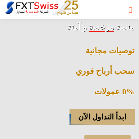
منصة
مرخصة
و آمنة
توصيات مجانية
سحب أرباح فوري
0% عمولات
ابدأ التداول الآن