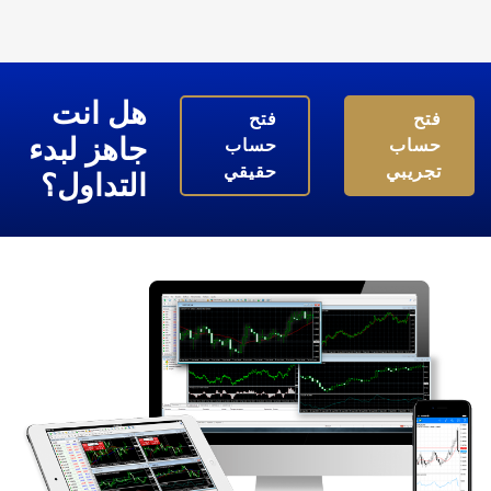
هل انت
فتح
فتح
جاهز لبدء
حساب
حساب
تجريبي
حقيقي
التداول؟