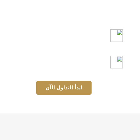
وذلك في نفس الحساب للتداول
بالعملات والأسهم والمعادن
تداول بالأسعار الحقيقية للذهب
تداول على مدار 24 ساعة
ابدأ التداول الآن