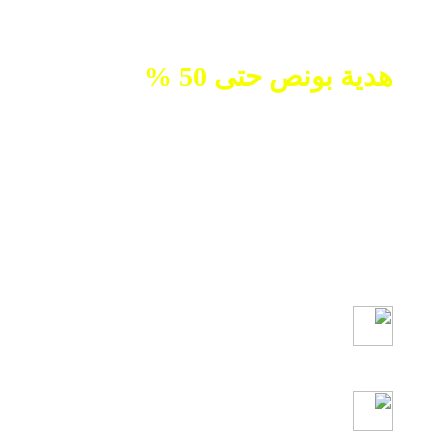
هدية بونص حتى 50 %
نقدم لعملائنا بونص عبارة عن مبلغ
مالي حقيقي يضاف لحسابهم، وذلك
لإعطاء الحساب قوة أكثر و أيضاً قوة
شرائية أعلى أثناء التداول وجميع
الأرباح المحققة من البونص من حق
العميل
هدية بونص لكل عميل حتى 50%
دعم مالي حقيقي وقوة للحساب